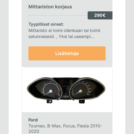
Mittariston korjaus
290€
Tyypilliset oireet:
Mittaristo ei toimi ollenkaan tai toimii
satunnaisesti.
, Yksi tai useampi
analoginen mittari ei toimi tai näyttää
väärin.
Lisätietoja
Ford
Tourneo, B-Max, Focus, Fiesta 2010-
2020