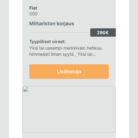
Fiat
500
Mittariston korjaus
290€
Tyypilliset oireet:
Yksi tai useampi merkkivalo hehkuu
himmeästi ilman syytä
, Yksi tai
useampi merkkivalo ei toimi
, Viisarit ei
liiku
Lisätietoja