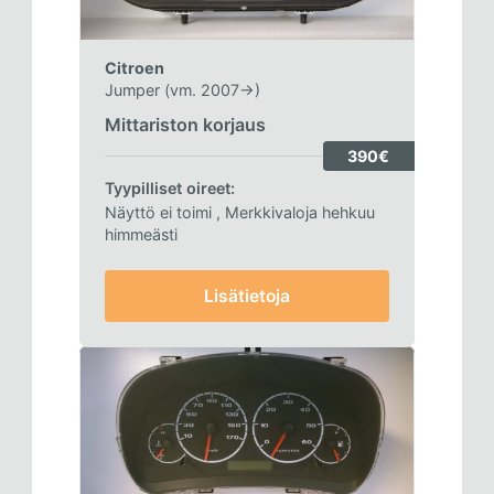
Citroen
Jumper (vm. 2007->)
Mittariston korjaus
390€
Tyypilliset oireet:
Näyttö ei toimi
, Merkkivaloja hehkuu
himmeästi
Lisätietoja