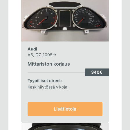
Audi
A6, Q7 2005->
Mittariston korjaus
340€
Tyypilliset oireet:
Keskinäytössä vikoja.
Lisätietoja