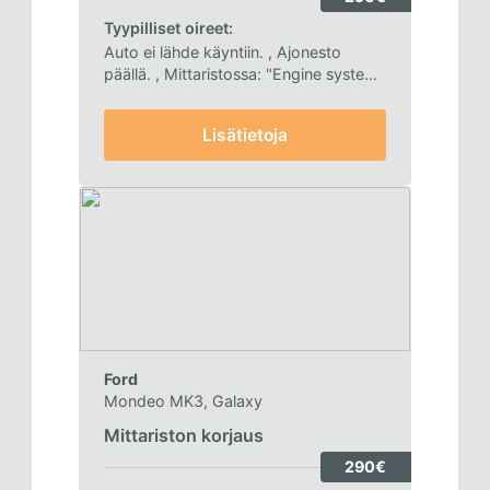
Tyypilliset oireet:
Auto ei lähde käyntiin.
, Ajonesto
päällä.
, Mittaristossa: "Engine system
fault" ja/tai "steering assistant failure".
,
Vikakoodeja CAN-yhteysvirheistä.
,
Lisätietoja
Oireilu usein satunnaista.
Ford
Mondeo MK3, Galaxy
Mittariston korjaus
290€