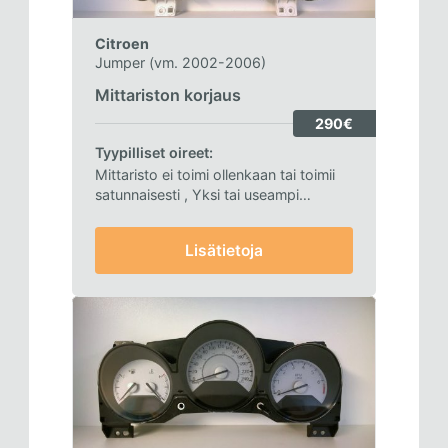
Citroen
Jumper (vm. 2002-2006)
Mittariston korjaus
290€
Tyypilliset oireet:
Mittaristo ei toimi ollenkaan tai toimii
satunnaisesti
, Yksi tai useampi
analoginen mittari ei toimi tai näyttää
väärin.
Lisätietoja