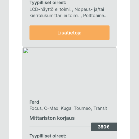
Tyypilliset oireet:
LCD-näyttö ei toimi.
, Nopeus- ja/tai
kierrolukumittari ei toimi.
, Polttoaineen
merkkivalo palaa aiheetta
, Mittaristo
käynnistyy ja sammuu sykleissä
Lisätietoja
Ford
Focus, C-Max, Kuga, Tourneo, Transit
Mittariston korjaus
380€
Tyypilliset oireet: