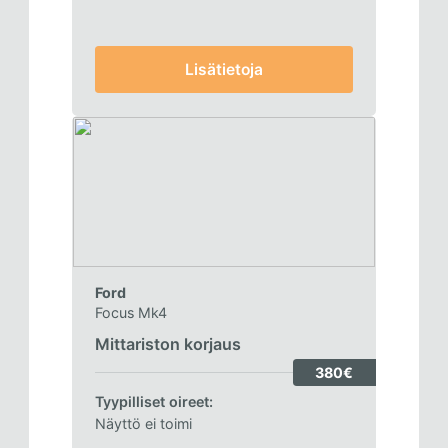
Lisätietoja
Ford
Focus Mk4
Mittariston korjaus
380€
Tyypilliset oireet:
Näyttö ei toimi