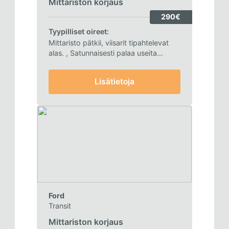
Mittariston korjaus
290€
Tyypilliset oireet:
Mittaristo pätkii, viisarit tipahtelevat
alas.
, Satunnaisesti palaa useita
merkkivaloja.
, Näyttö välkkyy.
Lisätietoja
Ford
Transit
Mittariston korjaus