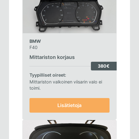
BMW
F40
Mittariston korjaus
380€
Tyypilliset oireet:
Mittariston valkoinen viisarin valo ei
toimi.
Lisätietoja