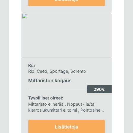
Kia
Rio, Ceed, Sportage, Sorento
Mittariston korjaus
290€
Tyypilliset oireet:
Mittaristo ei herää
, Nopeus- ja/tai
kierroslukumittari ei toimi
, Polttoaine-
ja/tai lämpömittari ei toimi
, Vikakoodi
väyläyhteydestä
, Mittaristoon ei saa
Lisätietoja
testeriyhteyttä