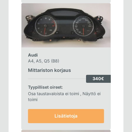
Audi
A4, A5, Q5 (B8)
Mittariston korjaus
340€
Tyypilliset oireet:
Osa taustavaloista ei toimi
, Näyttö ei
toimi
Lisätietoja