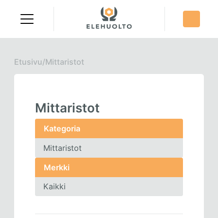
Skip
to
content
Etusivu
/
Mittaristot
Mittaristot
Kategoria
Merkki