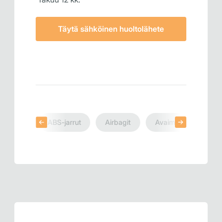
Täytä sähköinen huoltolähete
ABS-jarrut
Airbagit
Avaimet
Mitta