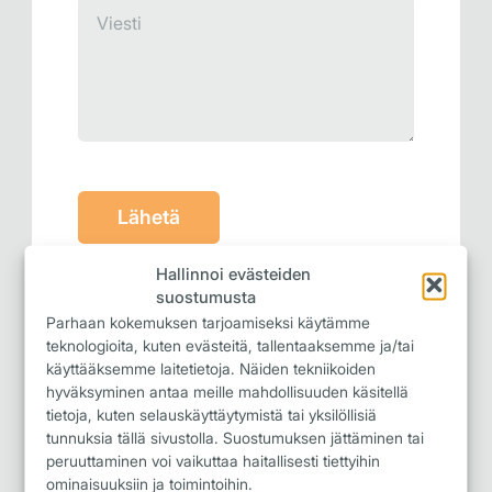
Täyttämällä lomakkeen hyväksyn
Hallinnoi evästeiden
tietosuoja- ja rekisteriselosteen
.
suostumusta
Parhaan kokemuksen tarjoamiseksi käytämme
teknologioita, kuten evästeitä, tallentaaksemme ja/tai
käyttääksemme laitetietoja. Näiden tekniikoiden
hyväksyminen antaa meille mahdollisuuden käsitellä
tietoja, kuten selauskäyttäytymistä tai yksilöllisiä
Isompi kartta
tunnuksia tällä sivustolla. Suostumuksen jättäminen tai
peruuttaminen voi vaikuttaa haitallisesti tiettyihin
ominaisuuksiin ja toimintoihin.