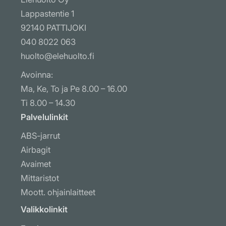
Lappastentie 1
92140 PATTIJOKI
040 8022 063
huolto@elehuolto.fi
Avoinna:
Ma, Ke, To ja Pe 8.00 – 16.00
Ti 8.00 – 14.30
Palvelulinkit
ABS-jarrut
Airbagit
Avaimet
Mittaristot
Moott. ohjainlaitteet
Muut ohjausyksiköt
Valikkolinkit
Näytöt ja radiot