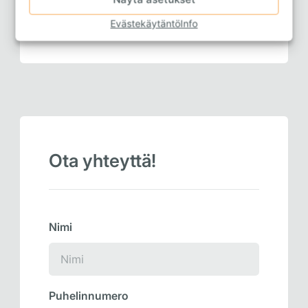
Evästekäytäntö
Info
ABS-jarrut
Airbagit
Avaimet
Mitta
Ota yhteyttä!
Nimi
Puhelinnumero