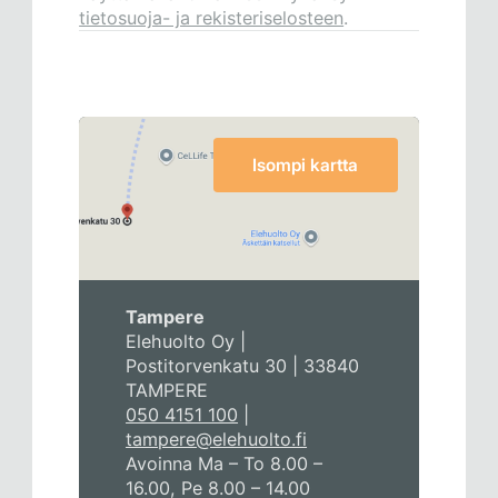
tietosuoja- ja rekisteriselosteen
.
Isompi kartta
Tampere
Elehuolto Oy |
Postitorvenkatu 30 | 33840
TAMPERE
050 4151 100
|
tampere@elehuolto.fi
Avoinna Ma – To 8.00 –
16.00, Pe 8.00 – 14.00