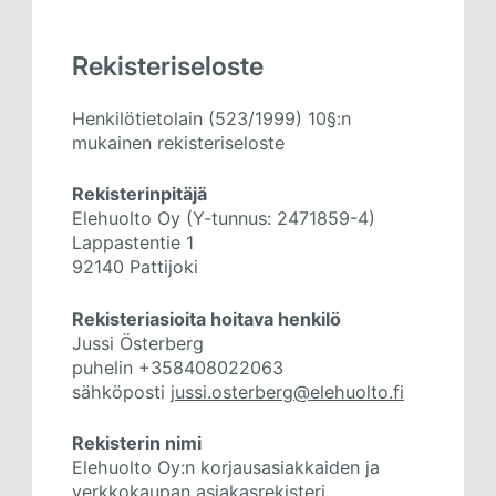
Rekisteriseloste
Henkilötietolain (523/1999) 10§:n
mukainen rekisteriseloste
Rekisterinpitäjä
Elehuolto Oy (Y-tunnus: 2471859-4)
Lappastentie 1
92140 Pattijoki
Rekisteriasioita hoitava henkilö
Jussi Österberg
puhelin +358408022063
sähköposti
jussi.osterberg@elehuolto.fi
Rekisterin nimi
Elehuolto Oy:n korjausasiakkaiden ja
verkkokaupan asiakasrekisteri