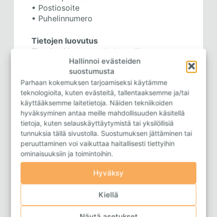
• Postiosoite
• Puhelinnumero
Tietojen luovutus
Tietoja ei luovuteta kolmansille
Hallinnoi evästeiden
osapuolille. Rekisteröityneen
suostumusta
henkilötiedot hävitetään käyttäjän
Parhaan kokemuksen tarjoamiseksi käytämme
pyynnöstä.
teknologioita, kuten evästeitä, tallentaaksemme ja/tai
käyttääksemme laitetietoja. Näiden tekniikoiden
Rekisterin suojaus
hyväksyminen antaa meille mahdollisuuden käsitellä
Rekisteriä ei luovuteta sivullisille.
tietoja, kuten selauskäyttäytymistä tai yksilöllisiä
Rekisterin käyttöoikeus edellyttää
tunnuksia tällä sivustolla. Suostumuksen jättäminen tai
Elehuolto Oy:n sisäisen verkon
peruuttaminen voi vaikuttaa haitallisesti tiettyihin
käyttäjäoikeuksia. Rekisteri sijaitsee
ominaisuuksiin ja toimintoihin.
Elehuolto Oy:n järjestelmässä, johon ei
pääse ilman salasanaa.
Hyväksy
Kiellä
Näytä asetukset