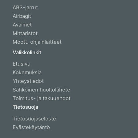
ABS-jarrut
Airbagit
Avaimet
Mittaristot
Moott. ohjainlaitteet
Muut ohjausyksiköt
Valikkolinkit
Näytöt ja radiot
Etusivu
Ohj. laitteiden koodaus
Kokemuksia
Puhaltimet & ilmastointi
Yhteystiedot
Raskas kalusto
Sähköinen huoltolähete
Vaihteisto-ohjaimet
Toimitus- ja takuuehdot
Virtalukot ja rattilukot
Tietosuoja
Tietosuojaseloste
Evästekäytäntö