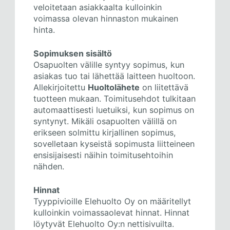
veloitetaan asiakkaalta kulloinkin
voimassa olevan hinnaston mukainen
hinta.
Sopimuksen sisältö
Osapuolten välille syntyy sopimus, kun
asiakas tuo tai lähettää laitteen huoltoon.
Allekirjoitettu
Huoltolähete
on liitettävä
tuotteen mukaan. Toimitusehdot tulkitaan
automaattisesti luetuiksi, kun sopimus on
syntynyt. Mikäli osapuolten välillä on
erikseen solmittu kirjallinen sopimus,
sovelletaan kyseistä sopimusta liitteineen
ensisijaisesti näihin toimitusehtoihin
nähden.
Hinnat
Tyyppivioille Elehuolto Oy on määritellyt
kulloinkin voimassaolevat hinnat. Hinnat
löytyvät Elehuolto Oy:n nettisivuilta.