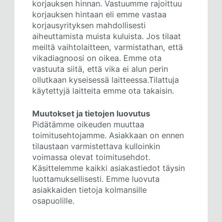
korjauksen hinnan. Vastuumme rajoittuu
korjauksen hintaan eli emme vastaa
korjausyrityksen mahdollisesti
aiheuttamista muista kuluista. Jos tilaat
meiltä vaihtolaitteen, varmistathan, että
vikadiagnoosi on oikea. Emme ota
vastuuta siitä, että vika ei alun perin
ollutkaan kyseisessä laitteessa.Tilattuja
käytettyjä laitteita emme ota takaisin.
Muutokset ja tietojen luovutus
Pidätämme oikeuden muuttaa
toimitusehtojamme. Asiakkaan on ennen
tilaustaan varmistettava kulloinkin
voimassa olevat toimitusehdot.
Käsittelemme kaikki asiakastiedot täysin
luottamuksellisesti. Emme luovuta
asiakkaiden tietoja kolmansille
osapuolille.