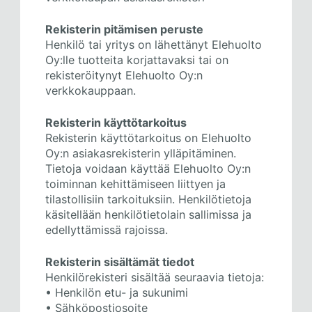
Rekisterin pitämisen peruste
Henkilö tai yritys on lähettänyt Elehuolto
Oy:lle tuotteita korjattavaksi tai on
rekisteröitynyt Elehuolto Oy:n
verkkokauppaan.
Rekisterin käyttötarkoitus
Rekisterin käyttötarkoitus on Elehuolto
Oy:n asiakasrekisterin ylläpitäminen.
Tietoja voidaan käyttää Elehuolto Oy:n
toiminnan kehittämiseen liittyen ja
tilastollisiin tarkoituksiin. Henkilötietoja
käsitellään henkilötietolain sallimissa ja
edellyttämissä rajoissa.
Rekisterin sisältämät tiedot
Henkilörekisteri sisältää seuraavia tietoja:
• Henkilön etu- ja sukunimi
• Sähköpostiosoite