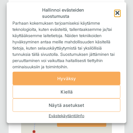
Hallinnoi evästeiden
suostumusta
Parhaan kokemuksen tarjoamiseksi käytämme
teknologioita, kuten evästeitä, tallentaaksemme ja/tai
käyttääksemme laitetietoja. Näiden tekniikoiden
hyväksyminen antaa meille mahdollisuuden käsitellä
tietoja, kuten selauskäyttäytymistä tai yksilöllisiä
tunnuksia tällä sivustolla. Suostumuksen jättäminen tai
peruuttaminen voi vaikuttaa haitallisesti tiettyihin
ominaisuuksiin ja toimintoihin.
Täyttämällä lomakkeen hyväksyn
Hyväksy
tietosuoja- ja rekisteriselosteen
.
Kiellä
Näytä asetukset
Evästekäytäntö
Info
Isompi kartta