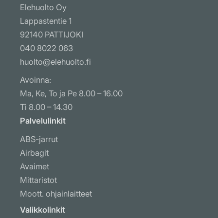
Elehuolto Oy
Lappastentie 1
92140 PATTIJOKI
040 8022 063
huolto@elehuolto.fi
Avoinna:
Ma, Ke, To ja Pe 8.00 – 16.00
Ti 8.00 – 14.30
Palvelulinkit
ABS-jarrut
Airbagit
Avaimet
Mittaristot
Moott. ohjainlaitteet
Muut ohjausyksiköt
Valikkolinkit