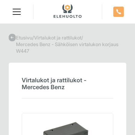
Skip
to
content
Etusivu
/
Virtalukot ja rattilukot
/
Mercedes Benz - Sähköisen virtalukon korjaus
W447
Virtalukot ja rattilukot -
Mercedes Benz