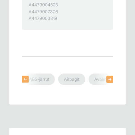
A4479004505
A4479007306
A4479003819
ABS-jarrut
Airbagit
Avaimet
Mitta