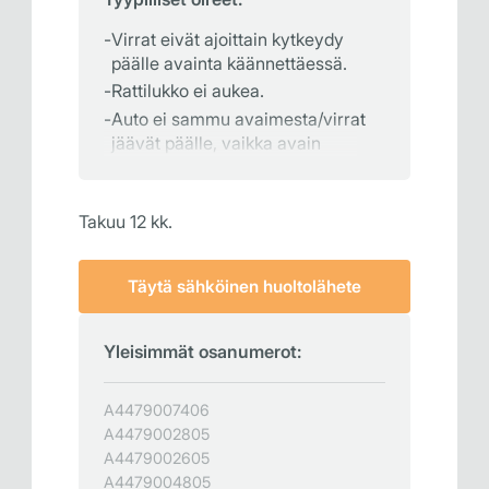
Virrat eivät ajoittain kytkeydy
päälle avainta käännettäessä.
Rattilukko ei aukea.
Auto ei sammu avaimesta/virrat
jäävät päälle, vaikka avain
otetaan pois virtalukosta.
Takuu 12 kk.
Täytä sähköinen huoltolähete
Yleisimmät osanumerot:
A4479007406
A4479002805
A4479002605
A4479004805