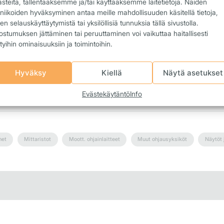
ästeitä, tallentaaksemme ja/tai käyttääksemme laitetietoja. Näiden
niikoiden hyväksyminen antaa meille mahdollisuuden käsitellä tietoja,
Huom! Korjauksen yhteydessä voit teettää myös uuden a
en selauskäyttäytymistä tai yksilöllisiä tunnuksia tällä sivustolla.
hinta 280 € ja kaksi avainta yht. 400 €.
stumuksen jättäminen tai peruuttaminen voi vaikuttaa haitallisesti
ttyihin ominaisuuksiin ja toimintoihin.
Takuu 12 kk.
Täytä sähköinen huoltolähete
Hyväksy
Kiellä
Näytä asetukset
Evästekäytäntö
Info
met
Mittaristot
Moott. ohjainlaitteet
Muut ohjausyksiköt
Näytöt 