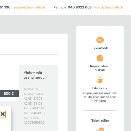
51 100
tampere@elehuolto.fi
Pattijoki
040 8022 063
huolto@elehuolto.fi
Takuu 12kk
Nopea palvelu
1-3 vrk
Yleisimmät
osanumerot:
Edullisuus!
A2115451408
Korjaus maksaa usein vain
500 €
A2115452308
murto-osan uuden osan
A2115451008
hinnasta
A2115453108
A2095451708
A2095450908
A209052600
Toimi näin:
A2095450508