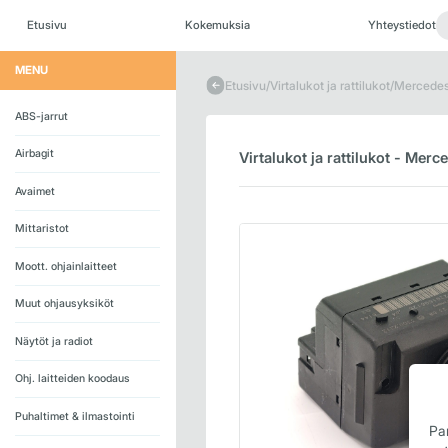
Skip
to
Etusivu
Kokemuksia
Yhteystiedot
content
MENU
Etusivu
/
Virtalukot ja rattilukot
/
Mercedes 
ABS-jarrut
Airbagit
Virtalukot ja rattilukot - Mer
Avaimet
Mittaristot
Moott. ohjainlaitteet
Muut ohjausyksiköt
Näytöt ja radiot
Ohj. laitteiden koodaus
Puhaltimet & ilmastointi
Pa