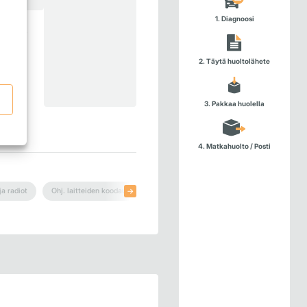
1. Diagnoosi
vaimen,
2. Täytä huoltolähete
3. Pakkaa huolella
4. Matkahuolto / Posti
ja radiot
Ohj. laitteiden koodaus
Puhaltimet & ilmastointi
Raskas kalus