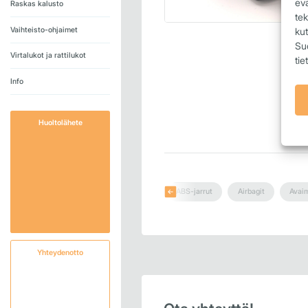
ev
Raskas kalusto
tek
Vaihteisto-ohjaimet
kut
Suo
Virtalukot ja rattilukot
tie
Info
Huoltolähete
ABS-jarrut
Airbagit
Avai
Yhteydenotto