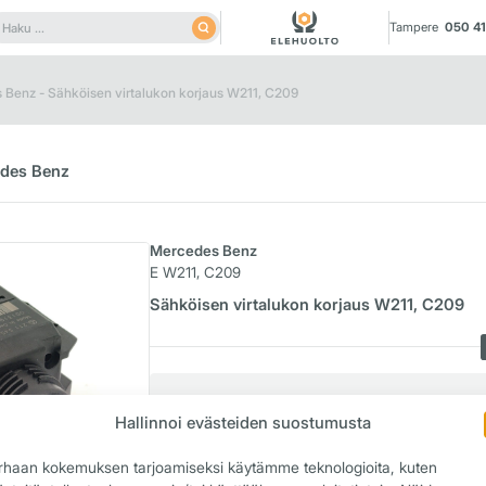
Haku:
Tampere
050 41
Benz - Sähköisen virtalukon korjaus W211, C209
cedes Benz
Mercedes Benz
E W211, C209
Sähköisen virtalukon korjaus W211, C209
Tyypilliset oireet:
Hallinnoi evästeiden suostumusta
Avain ei käänny virtalukossa.
Rattilukko ei aukea.
rhaan kokemuksen tarjoamiseksi käytämme teknologioita, kuten
Virrat ei kytkeydy päälle avainta käännettäessä.