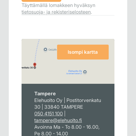
Täyttämällä lomakkeen hyväksyn
tietosuoja- ja rekisteriselosteen
.
Isompi kartta
Tampere
Elehuolto Oy | Postitorvenkatu
30 | 33840 TAMPERE
050 4151 100
|
tampere@elehuolto.fi
Avoinna Ma - To 8.00 - 16.00,
Pe 8.00 - 14.00