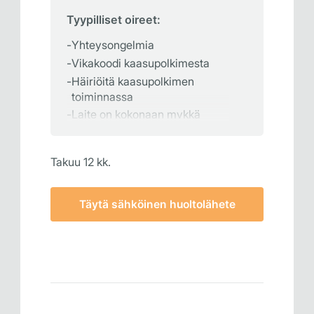
Tyypilliset oireet:
Yhteysongelmia
Vikakoodi kaasupolkimesta
Häiriöitä kaasupolkimen
toiminnassa
Laite on kokonaan mykkä
Takuu 12 kk.
Täytä sähköinen huoltolähete