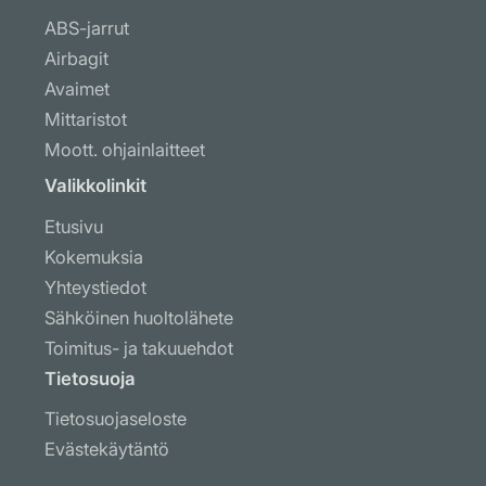
ABS-jarrut
Airbagit
Avaimet
Mittaristot
Moott. ohjainlaitteet
Muut ohjausyksiköt
Valikkolinkit
Näytöt ja radiot
Etusivu
Ohj. laitteiden koodaus
Kokemuksia
Puhaltimet & ilmastointi
Yhteystiedot
Raskas kalusto
Sähköinen huoltolähete
Vaihteisto-ohjaimet
Toimitus- ja takuuehdot
Virtalukot ja rattilukot
Tietosuoja
Tietosuojaseloste
Evästekäytäntö