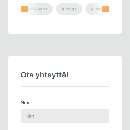
ABS-jarrut
Airbagit
Avaimet
Mitta
Ota yhteyttä!
Nimi