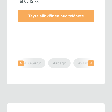
Takuu 12 kk.
Täytä sähköinen huoltolähete
ABS-jarrut
Airbagit
Avaimet
Mitta