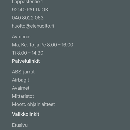
Lappastentie 1
92140 PATTIJOKI
040 8022 063
huolto@elehuolto.fi
Avoinna:
Ma, Ke, To ja Pe 8.00 – 16.00
Ti 8.00 – 14.30
Palvelulinkit
ABS-jarrut
Airbagit
Avaimet
Mittaristot
Moott. ohjainlaitteet
Muut ohjausyksiköt
Valikkolinkit
Näytöt ja radiot
Etusivu
Ohj. laitteiden koodaus