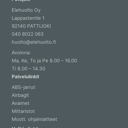
Elehuolto Oy
Lappastentie 1
92140 PATTIJOKI
040 8022 063
huolto@elehuolto.fi
Avoinna:
Ma, Ke, To ja Pe 8.00 – 16.00
Ti 8.00 – 14.30
Palvelulinkit
ABS-jarrut
Airbagit
Avaimet
Mittaristot
Moott. ohjainlaitteet
Muut ohjausyksiköt