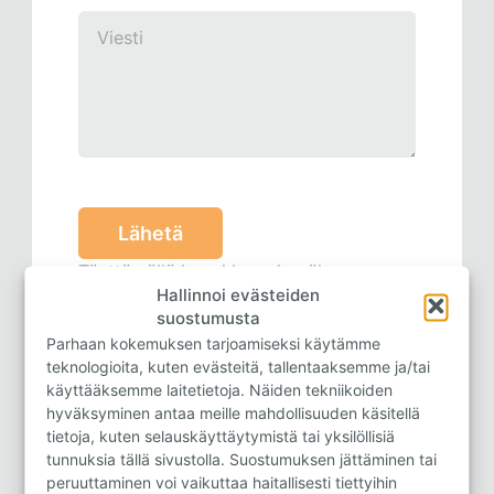
Täyttämällä lomakkeen hyväksyn
Hallinnoi evästeiden
tietosuoja- ja rekisteriselosteen
.
suostumusta
Parhaan kokemuksen tarjoamiseksi käytämme
teknologioita, kuten evästeitä, tallentaaksemme ja/tai
käyttääksemme laitetietoja. Näiden tekniikoiden
hyväksyminen antaa meille mahdollisuuden käsitellä
tietoja, kuten selauskäyttäytymistä tai yksilöllisiä
Isompi kartta
tunnuksia tällä sivustolla. Suostumuksen jättäminen tai
peruuttaminen voi vaikuttaa haitallisesti tiettyihin