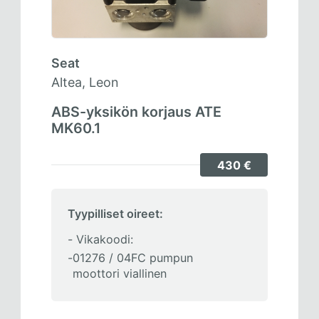
Seat
Altea, Leon
ABS-yksikön korjaus ATE
MK60.1
430 €
Tyypilliset oireet:
Vikakoodi:
01276 / 04FC pumpun
moottori viallinen