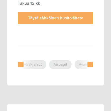
Takuu 12 kk
Täytä sähköinen huoltolähete
ABS-jarrut
Airbagit
Avaimet
Mitt