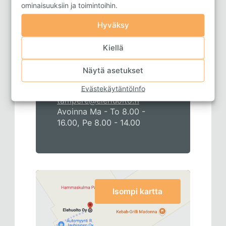
ominaisuuksiin ja toimintoihin.
Hyväksy
Tampere
Kiellä
Elehuolto Oy |
Postitorvenkatu 30 | 33840
Näytä asetukset
TAMPERE
Evästekäytäntö
Info
050 4151 100
|
tampere@elehuolto.fi
Avoinna Ma - To 8.00 -
16.00, Pe 8.00 - 14.00
Isompi kartta