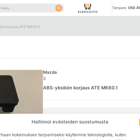
Haku:
Tampere
050 41
ön korjaus ATE MK60.1
Mazda
3
ABS-yksikön korjaus ATE MK60.1
Tyypilliset oireet:
Hallinnoi evästeiden suostumusta
Vikakoodi C0020 ABS Pump Motor Control
rhaan kokemuksen tarjoamiseksi käytämme teknologioita, kuten