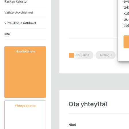
ev
Raskas kalusto
tek
Vaihteisto-ohjaimet
kut
Suo
Virtalukot ja rattilukot
tie
Info
Huoltolähete
ABS-jarrut
Airbagit
Avai
Ota yhteyttä!
Yhteydenotto
Nimi