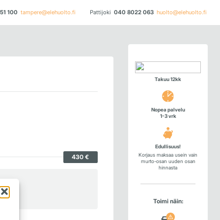
51 100
tampere@elehuolto.fi
Pattijoki
040 8022 063
huolto@elehuolto.fi
Takuu 12kk
Nopea palvelu
1-3 vrk
Edullisuus!
Korjaus maksaa usein vain
430 €
murto-osan uuden osan
hinnasta
Toimi näin: