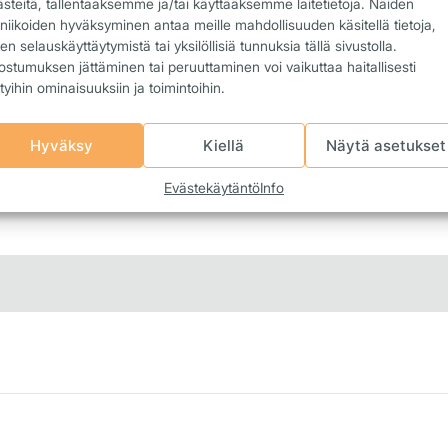
ästeitä, tallentaaksemme ja/tai käyttääksemme laitetietoja. Näiden
Takuu 12 kk
niikoiden hyväksyminen antaa meille mahdollisuuden käsitellä tietoja,
en selauskäyttäytymistä tai yksilöllisiä tunnuksia tällä sivustolla.
Täytä sähköinen huoltolähete
stumuksen jättäminen tai peruuttaminen voi vaikuttaa haitallisesti
ttyihin ominaisuuksiin ja toimintoihin.
Hyväksy
Kiellä
Näytä asetukset
Evästekäytäntö
Info
met
Mittaristot
Moott. ohjainlaitteet
Muut ohjausyksiköt
Näytöt