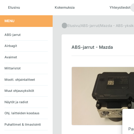
Skip
to
Etusivu
Kokemuksia
Yhteystiedot
content
MENU
Etusivu
/
ABS-jarrut
/
Mazda - ABS-yksik
ABS-jarrut
Airbagit
ABS-jarrut - Mazda
Avaimet
Mittaristot
Moott. ohjainlaitteet
Muut ohjausyksiköt
Näytöt ja radiot
Ohj. laitteiden koodaus
Puhaltimet & ilmastointi
Pa