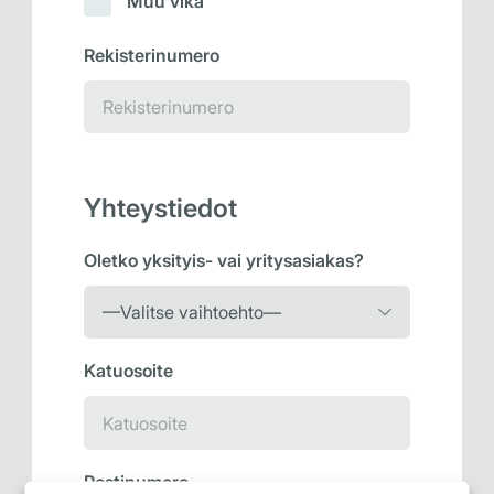
Muu vika
Rekisterinumero
Yhteystiedot
Oletko yksityis- vai yritysasiakas?
Katuosoite
Postinumero