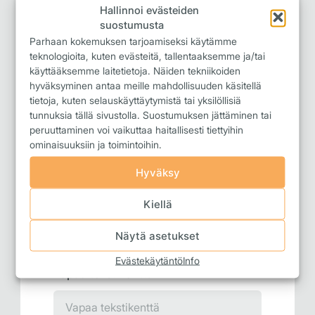
Hallinnoi evästeiden
suostumusta
Parhaan kokemuksen tarjoamiseksi käytämme
teknologioita, kuten evästeitä, tallentaaksemme ja/tai
Postitoimipaikka
käyttääksemme laitetietoja. Näiden tekniikoiden
hyväksyminen antaa meille mahdollisuuden käsitellä
tietoja, kuten selauskäyttäytymistä tai yksilöllisiä
tunnuksia tällä sivustolla. Suostumuksen jättäminen tai
peruuttaminen voi vaikuttaa haitallisesti tiettyihin
Puhelin
ominaisuuksiin ja toimintoihin.
Hyväksy
Sähköposti
Kiellä
Näytä asetukset
Evästekäytäntö
Info
Vapaa tekstikenttä