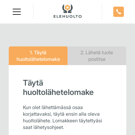
Skip
to
content
1. Täytä
2. Lähetä tuote
huoltolähetelomake
postitse
Täytä
huoltolähetelomake
Kun olet lähettämässä osaa
korjattavaksi, täytä ensin alla oleva
huoltolähete. Lomakkeen täytettyäsi
saat lähetysohjeet.