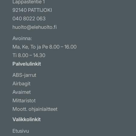
Lappastentie 1
92140 PATTIJOKI
040 8022 063
huolto@elehuolto.fi
Avoinna:
Ma, Ke, To ja Pe 8.00 – 16.00
Ti 8.00 – 14.30
Palvelulinkit
ABS-jarrut
Airbagit
Avaimet
Mittaristot
Moott. ohjainlaitteet
Muut ohjausyksiköt
Valikkolinkit
Näytöt ja radiot
Etusivu
Ohj. laitteiden koodaus